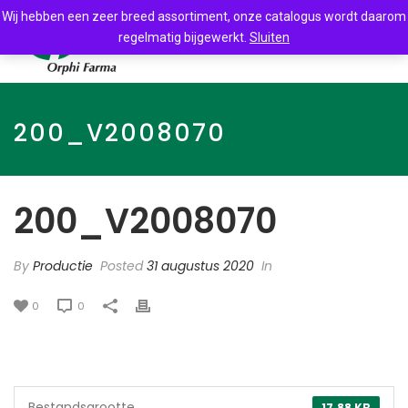
Wij hebben een zeer breed assortiment, onze catalogus wordt daarom
regelmatig bijgewerkt.
Sluiten
200_V2008070
200_V2008070
By
Productie
Posted
31 augustus 2020
In
0
0
Bestandsgrootte
17.88 KB