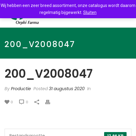
Wij hebben een zeer breed assortiment, onze catalogus wordt daarom
regelmatig bijgewerkt.
Sluiten
200_V2008047
200_V2008047
By
Productie
Posted
31 augustus 2020
In
0
0
Bestandsgrootte
17.96 KB