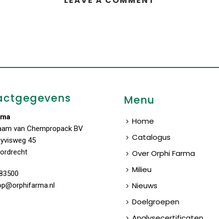
LEAVE A COMMENT
actgegevens
Menu
rma
Home
aam van Chempropack BV
Catalogus
uyvisweg 45
ordrecht
Over Orphi Farma
Milieu
83500
Nieuws
op@orphifarma.nl
Doelgroepen
Analysecertificaten