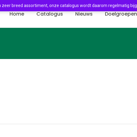
 zeer breed assortiment, onze catalogus wordt daarom regelmatig bij
Home
Catalogus
Nieuws
Doelgroepe