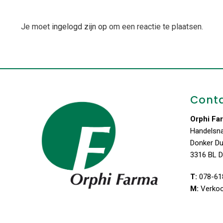
Je moet
ingelogd zijn op
om een reactie te plaatsen.
Cont
Orphi Fa
Handelsn
Donker D
3316 BL D
T:
078-61
M:
Verko