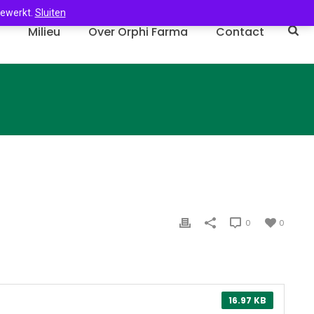
gewerkt.
Sluiten
n
Milieu
Over Orphi Farma
Contact
0
0
16.97 KB