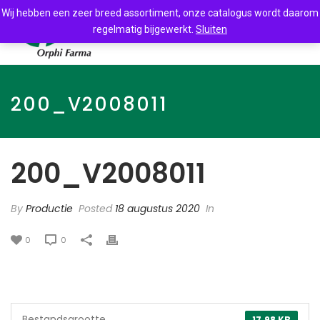
Wij hebben een zeer breed assortiment, onze catalogus wordt daarom
regelmatig bijgewerkt.
Sluiten
200_V2008011
200_V2008011
By
Productie
Posted
18 augustus 2020
In
0
0
Bestandsgrootte
17.98 KB