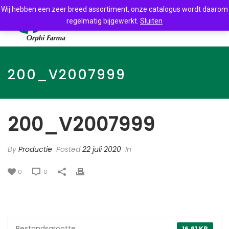
Wij hebben een zeer breed assortiment, onze catalogus wordt daarom
regelmatig bijgewerkt.
Sluiten
200_V2007999
200_V2007999
By
Productie
Posted
22 juli 2020
In
0
0
Bestandsgrootte
16.91 KB