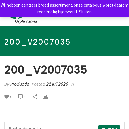
Wij hebben een zeer breed assortiment, onze catalogus wordt daarom
regelmatig bijgewerkt.
Sluiten
200_V2007035
200_V2007035
By
Productie
Posted
22 juli 2020
In
0
0
Bestandsgrootte
18.08 KB