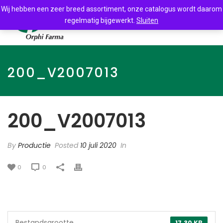
Wij hebben een zeer breed assortiment, onze catalogus wordt daarom
regelmatig bijgewerkt.
Sluiten
200_V2007013
200_V2007013
By
Productie
Posted
10 juli 2020
In
0
0
Bestandsgrootte
17.30 KB