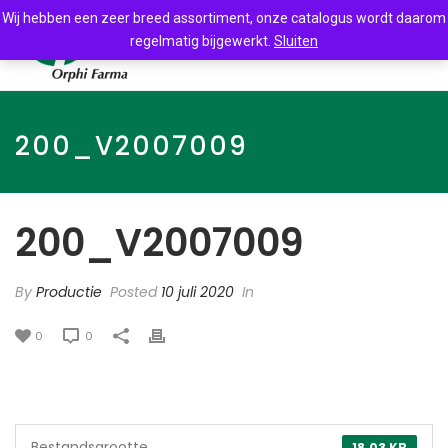
Wij hebben een zeer breed assortiment, onze catalogus wordt daarom
regelmatig bijgewerkt.
Sluiten
200_V2007009
200_V2007009
By
Productie
Posted
10 juli 2020
In
0
0
Bestandsgrootte
18.03 KB