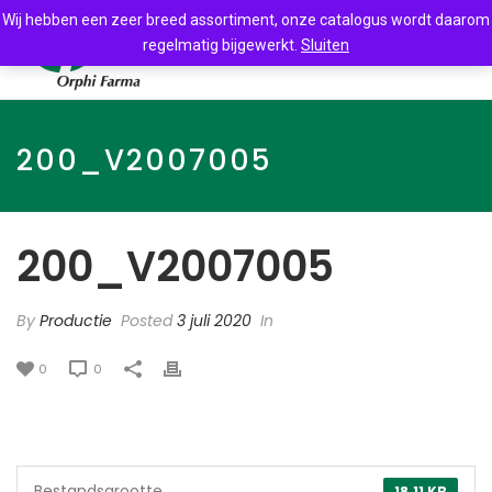
Wij hebben een zeer breed assortiment, onze catalogus wordt daarom
regelmatig bijgewerkt.
Sluiten
200_V2007005
200_V2007005
By
Productie
Posted
3 juli 2020
In
0
0
Bestandsgrootte
18.11 KB