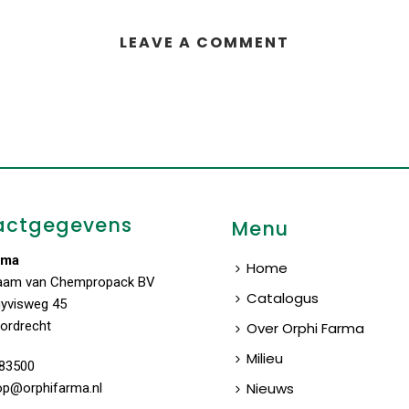
LEAVE A COMMENT
actgegevens
Menu
rma
Home
aam van Chempropack BV
Catalogus
uyvisweg 45
ordrecht
Over Orphi Farma
Milieu
83500
Nieuws
op@orphifarma.nl