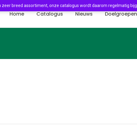
 zeer breed assortiment, onze catalogus wordt daarom regelmatig bij
Home
Catalogus
Nieuws
Doelgroepe