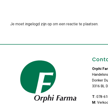
Je moet
ingelogd zijn op
om een reactie te plaatsen.
Cont
Orphi Fa
Handelsn
Donker D
3316 BL D
T:
078-61
M:
Verko