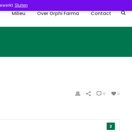
gewerkt.
Sluiten
n
Milieu
Over Orphi Farma
Contact
0
0
2