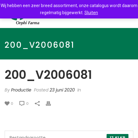
Wij hebben een zeer breed assortiment, onze catalogus wordt daarom
regelmatig bijgewerkt.
Sluiten
200_V2006081
200_V2006081
By
Productie
Posted
23 juni 2020
In
0
0
Bestandsgrootte
17.61 KB