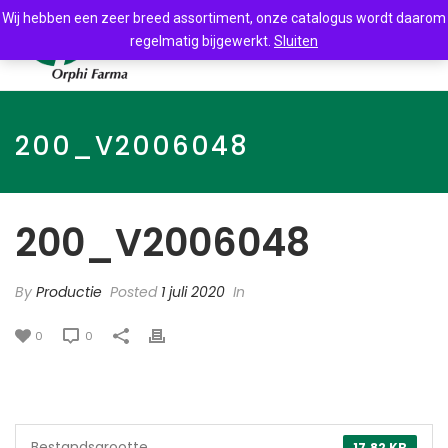
Wij hebben een zeer breed assortiment, onze catalogus wordt daarom
regelmatig bijgewerkt.
Sluiten
200_V2006048
200_V2006048
By
Productie
Posted
1 juli 2020
In
0
0
Bestandsgrootte
17.82 KB