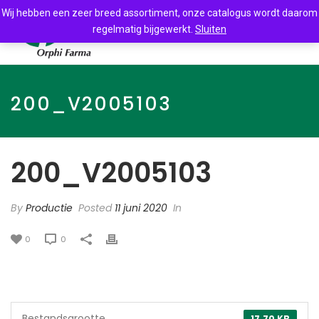
Wij hebben een zeer breed assortiment, onze catalogus wordt daarom
regelmatig bijgewerkt.
Sluiten
200_V2005103
200_V2005103
By
Productie
Posted
11 juni 2020
In
0
0
Bestandsgrootte
17.70 KB