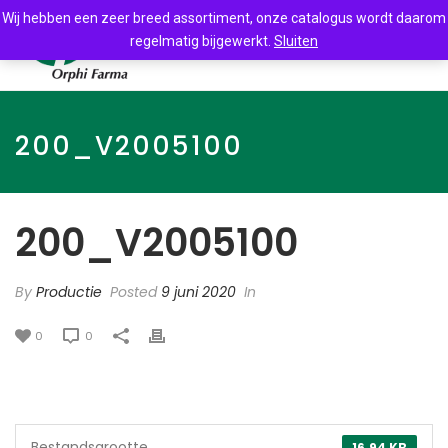
Wij hebben een zeer breed assortiment, onze catalogus wordt daarom
regelmatig bijgewerkt.
Sluiten
200_V2005100
200_V2005100
By
Productie
Posted
9 juni 2020
In
0
0
Bestandsgrootte
16.94 KB