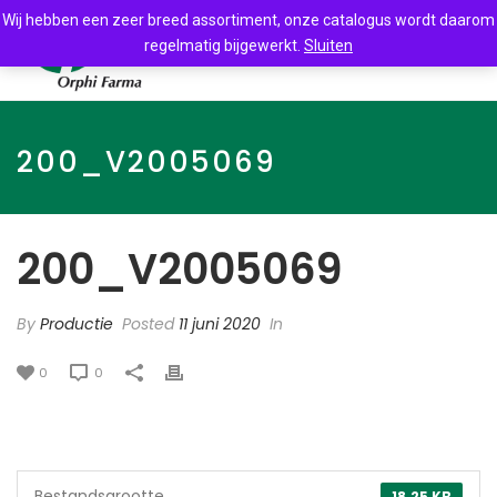
Wij hebben een zeer breed assortiment, onze catalogus wordt daarom
regelmatig bijgewerkt.
Sluiten
200_V2005069
200_V2005069
By
Productie
Posted
11 juni 2020
In
0
0
Bestandsgrootte
18.25 KB