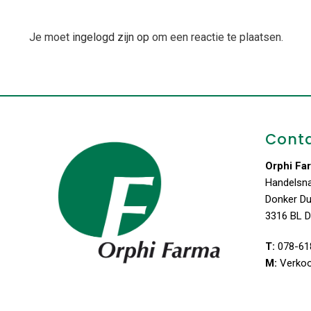
Je moet
ingelogd zijn op
om een reactie te plaatsen.
Cont
Orphi Fa
Handelsn
Donker D
3316 BL D
T:
078-61
M:
Verko