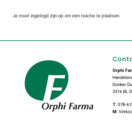
Je moet
ingelogd zijn op
om een reactie te plaatsen.
Cont
Orphi Fa
Handelsn
Donker D
3316 BL D
T:
078-61
M:
Verko