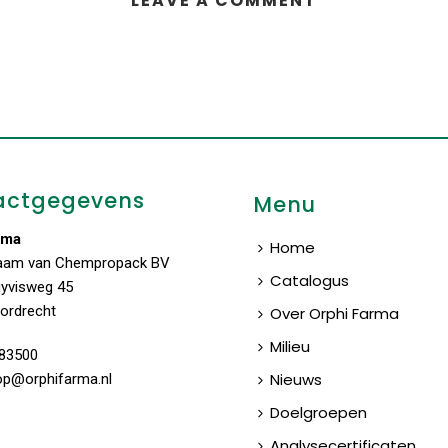
LEAVE A COMMENT
actgegevens
Menu
rma
Home
aam van Chempropack BV
Catalogus
uyvisweg 45
ordrecht
Over Orphi Farma
Milieu
83500
Nieuws
op@orphifarma.nl
Doelgroepen
Analysecertificaten