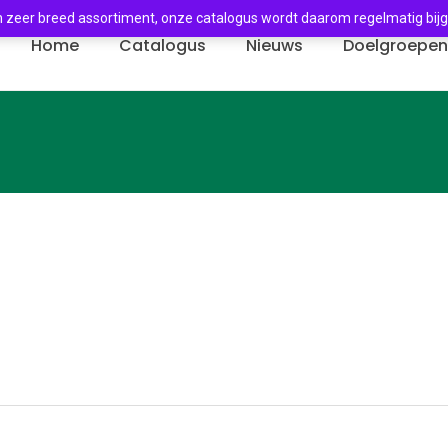
 zeer breed assortiment, onze catalogus wordt daarom regelmatig bij
Home
Catalogus
Nieuws
Doelgroepe