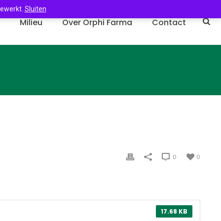
gewerkt.
Sluiten
n
Milieu
Over Orphi Farma
Contact
0
0
17.68 KB