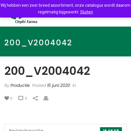
Wij hebben een zeer breed assortiment, onze catalogus wordt daarom
regelmatig bijgewerkt.
Sluiten
200_V2004042
200_V2004042
By
Productie
Posted
15 juni 2020
In
0
0
Bestandsgrootte
18.08 KB