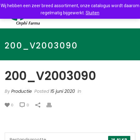
Wij hebben een zeer breed assortiment, onze catalogus wordt daarom
regelmatig bijgewerkt.
Sluiten
200_V2003090
200_V2003090
By
Productie
Posted
15 juni 2020
In
0
0
Bestandsgrootte
16.91 KB