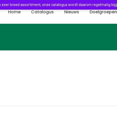
 zeer breed assortiment, onze catalogus wordt daarom regelmatig bij
Home
Catalogus
Nieuws
Doelgroepe