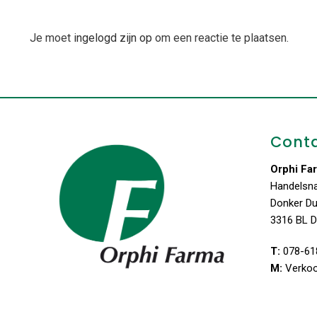
Je moet
ingelogd zijn op
om een reactie te plaatsen.
Cont
Orphi Fa
Handelsn
Donker D
3316 BL D
T:
078-61
M:
Verko