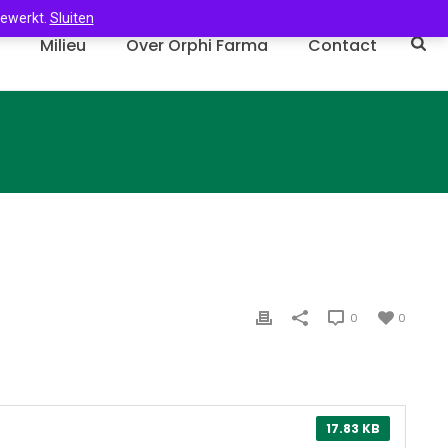
gewerkt.
Sluiten
n
Milieu
Over Orphi Farma
Contact
0
0
17.83 KB