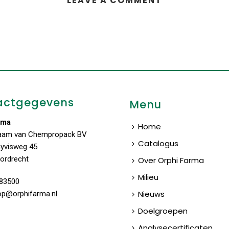
LEAVE A COMMENT
actgegevens
Menu
rma
Home
aam van Chempropack BV
Catalogus
uyvisweg 45
ordrecht
Over Orphi Farma
Milieu
83500
Nieuws
op@orphifarma.nl
Doelgroepen
Analysecertificaten