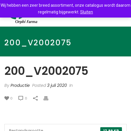
Wij hebben een zeer breed assortiment, onze catalogus wordt daarom
regelmatig bijgewerkt.
Sluiten
200_V2002075
200_V2002075
By
Productie
Posted
3 juli 2020
In
0
0
Bestandsgrootte
17.89 KB