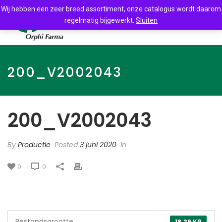
Wij hebben een zeer breed assortiment, onze catalogus wordt daarom
regelmatig bijgewerkt.
Sluiten
200_V2002043
200_V2002043
By
Productie
Posted
3 juni 2020
In
0
0
Bestandsgrootte
18.29 KB