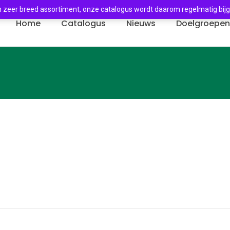
 zeer breed assortiment, onze catalogus wordt daarom regelmatig bij
Home
Catalogus
Nieuws
Doelgroepe