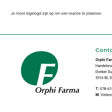
Je moet
ingelogd zijn op
om een reactie te plaatsen.
Cont
Orphi Fa
Handelsn
Donker D
3316 BL D
T:
078-61
M:
Verko