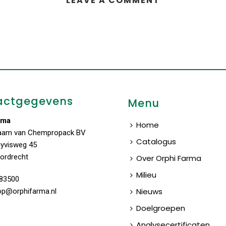
LEAVE A COMMENT
actgegevens
Menu
rma
Home
aam van Chempropack BV
Catalogus
uyvisweg 45
ordrecht
Over Orphi Farma
Milieu
83500
Nieuws
op@orphifarma.nl
Doelgroepen
Analysecertificaten