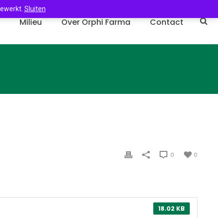
gewerkt.
Sluiten
n
Milieu
Over Orphi Farma
Contact
0
0
18.02 KB