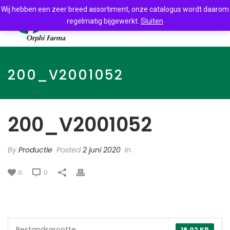
Wij hebben een zeer breed assortiment, onze catalogus wordt daarom
regelmatig bijgewerkt.
Sluiten
200_V2001052
200_V2001052
By
Productie
Posted
2 juni 2020
In
0
0
Bestandsgrootte
18.02 KB