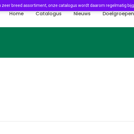
 zeer breed assortiment, onze catalogus wordt daarom regelmatig bij
Home
Catalogus
Nieuws
Doelgroepe