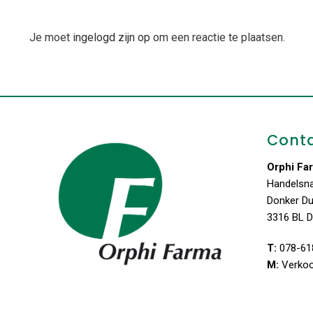
Je moet
ingelogd zijn op
om een reactie te plaatsen.
Cont
Orphi Fa
Handelsn
Donker D
3316 BL D
T:
078-61
M:
Verko