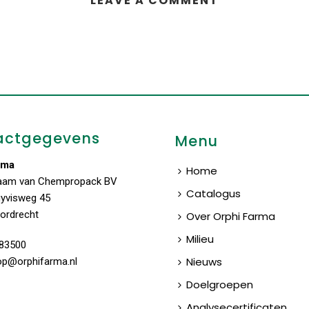
LEAVE A COMMENT
actgegevens
Menu
rma
Home
aam van Chempropack BV
Catalogus
uyvisweg 45
ordrecht
Over Orphi Farma
Milieu
83500
Nieuws
op@orphifarma.nl
Doelgroepen
Analysecertificaten