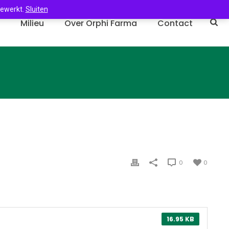
gewerkt.
Sluiten
n
Milieu
Over Orphi Farma
Contact
0
0
16.95 KB