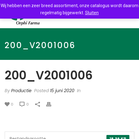
Wij hebben een zeer breed assortiment, onze catalogus wordt daarom
regelmatig bijgewerkt.
Sluiten
200_V2001006
200_V2001006
By
Productie
Posted
15 juni 2020
In
0
0
Bestandsgrootte
18.36 KB