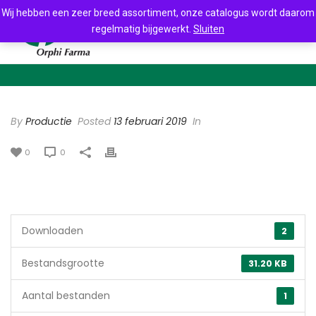
Wij hebben een zeer breed assortiment, onze catalogus wordt daarom
regelmatig bijgewerkt.
Sluiten
By
Productie
Posted
13 februari 2019
In
0
0
Downloaden
2
Bestandsgrootte
31.20 KB
Aantal bestanden
1