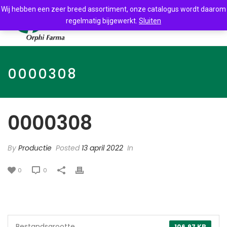
Wij hebben een zeer breed assortiment, onze catalogus wordt daarom
regelmatig bijgewerkt.
Sluiten
0000308
0000308
By
Productie
Posted
13 april 2022
In
0
0
Bestandsgrootte
106.97 KB