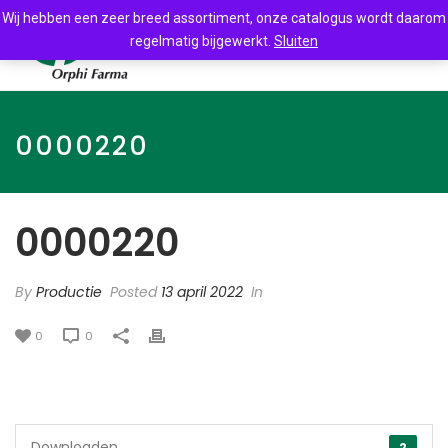
Wij hebben een zeer breed assortiment, onze catalogus wordt daarom
regelmatig bijgewerkt.
Sluiten
0000220
0000220
By
Productie
Posted
13 april 2022
In
0
0
Downloaden
2