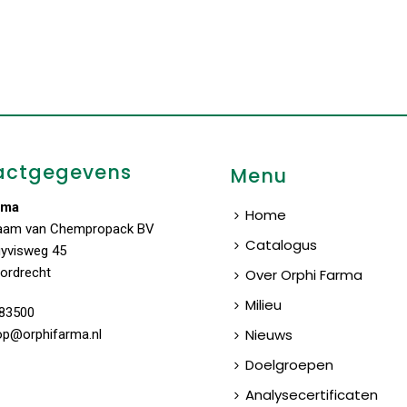
actgegevens
Menu
rma
Home
aam van Chempropack BV
Catalogus
uyvisweg 45
ordrecht
Over Orphi Farma
Milieu
83500
Nieuws
op@orphifarma.nl
Doelgroepen
Analysecertificaten