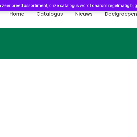
 zeer breed assortiment, onze catalogus wordt daarom regelmatig bij
Home
Catalogus
Nieuws
Doelgroepe