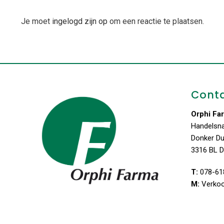
Je moet
ingelogd zijn op
om een reactie te plaatsen.
Cont
Orphi Fa
Handelsn
Donker D
3316 BL D
T:
078-61
M:
Verko