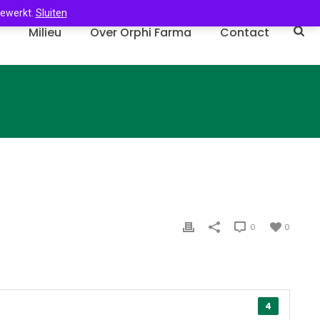
gewerkt.
Sluiten
n
Milieu
Over Orphi Farma
Contact
0
0
4