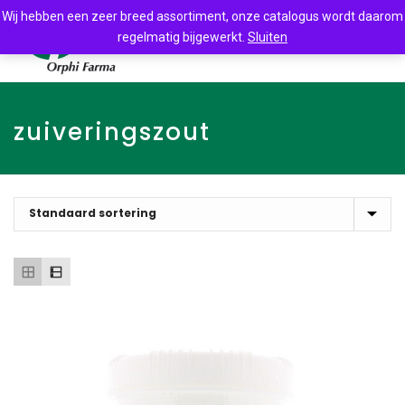
Wij hebben een zeer breed assortiment, onze catalogus wordt daarom
regelmatig bijgewerkt.
Sluiten
zuiveringszout