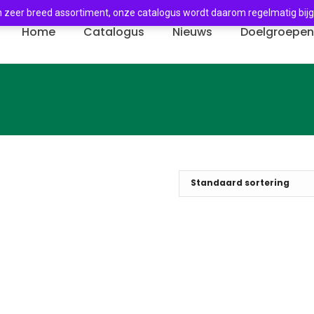
 zeer breed assortiment, onze catalogus wordt daarom regelmatig bij
Home
Catalogus
Nieuws
Doelgroepe