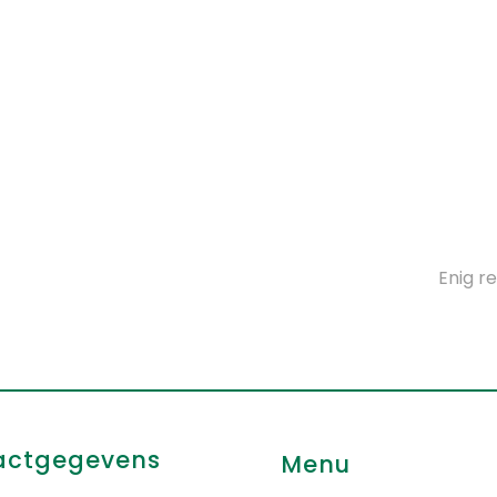
Enig r
actgegevens
Menu