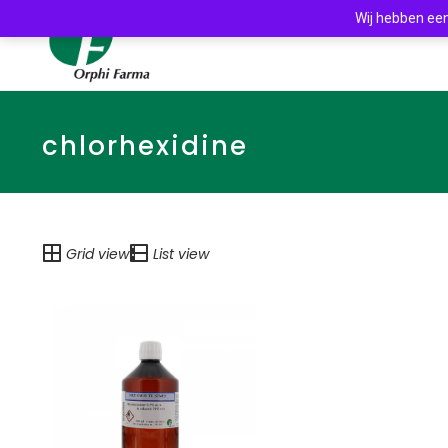
Wij hebben een
chlorhexidine
Grid view
List view